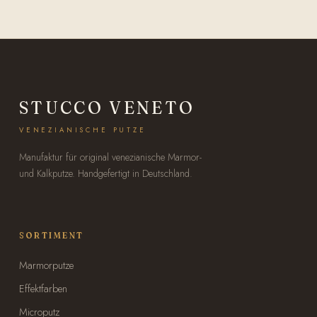
STUCCO VENETO
VENEZIANISCHE PUTZE
Manufaktur für original venezianische Marmor-
und Kalkputze. Handgefertigt in Deutschland.
SORTIMENT
Marmorputze
Effektfarben
Microputz