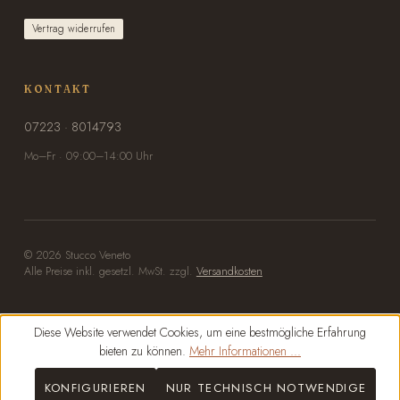
Vertrag widerrufen
KONTAKT
07223 · 8014793
Mo–Fr · 09:00–14:00 Uhr
© 2026 Stucco Veneto
Alle Preise inkl. gesetzl. MwSt. zzgl.
Versandkosten
Diese Website verwendet Cookies, um eine bestmögliche Erfahrung
bieten zu können.
Mehr Informationen ...
KONFIGURIEREN
NUR TECHNISCH NOTWENDIGE