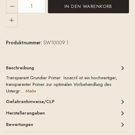
Produkt Anzahl: Gib den gewünschten Wert ein
IN DEN WARENKORB
Produktnummer:
SW10009.1
Beschreibung
Transparent Grundier Primer Isoacril ist ein hochwertiger,
transparenter Primer zur optimalen Vorbehandlung des
Untergr…
Mehr
Gefahrenhinweise/CLP
Herstellerangaben
Bewertungen