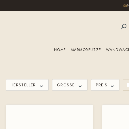
M
 Hauptinhalt springen
Zur Suche springen
Zur Hauptnavigation springen
HOME
MARMORPUTZE
WANDWACH
HERSTELLER
GRÖSSE
PREIS