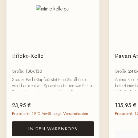
Effekt-Kelle
Pavan An
Größe:
130x130
Größe:
240
Spezial Pad (Stupfbürste) Eine Stupfbürste
Anima Kelle 
wird bei kreativen Spachteltechniken wie Pietra
besitzt eine 
Spaccata genutzt, um durch gezieltes
ästhetische L
Auftupfen Vertiefungen und unregelmäßige
Oberflächenb
Regulärer Preis:
Regulärer 
Strukturen zu erzeugen. Dadurch entsteht eine
hat. Sie sorg
23,95 €
135,95 €
besonders natürlich wirkende Steinoptik, die
Glätte auf al
Preise inkl. 19 % MwSt. zzgl. Versandkosten
Preise inkl. 
später mit Lasuren, Effektfarben oder
hinterlässt 
Spachtelüberzügen effektvoll betont werden
Einsatz von 
IN DEN WARENKORB
kann. Material: Hochwertiger Kunststoff
Spuren durch
Unterseite: Robuster Kunstrasen zur optimalen
Oberflächen 