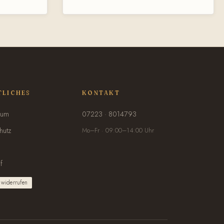
Kantenschutz Klassische Trapezform für
präzises Arbeiten Ergonomischer, rutschfester
Gummi-Griff Ideal für Profis und Heimwerker,
die ein perfektes, hochglänzendes Finish auf
ihren Wänden erzielen möchten.
TLICHES
KONTAKT
sum
07223 · 8014793
hutz
Mo–Fr · 09:00–14:00 Uhr
f
 widerrufen