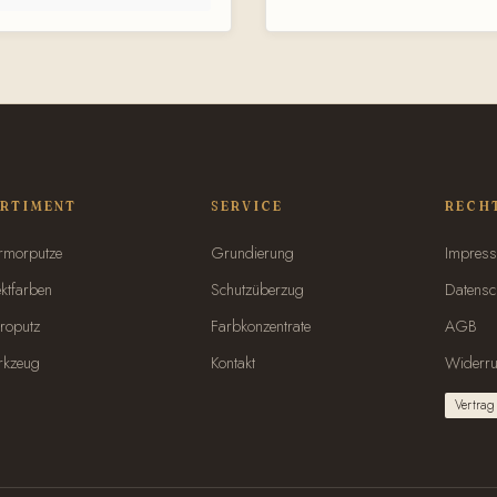
Speziell zum
Kunststoffgriff Extrem leichtes Gewicht (ca. 86
deln Hinterlässt keine
g) für ermüdungsfreies Führen
ezform & abgerundete
ertigt in Italien
RTIMENT
SERVICE
RECH
morputze
Grundierung
Impres
ektfarben
Schutzüberzug
Datensc
roputz
Farbkonzentrate
AGB
kzeug
Kontakt
Widerru
Vertrag