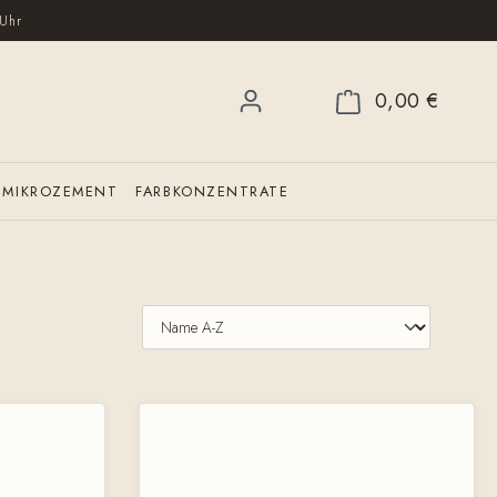
Uhr
0,00 €
WARENK
MIKROZEMENT
FARBKONZENTRATE