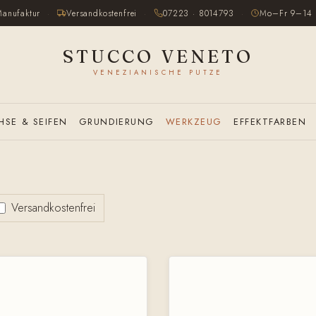
anufaktur
·
Versandkostenfrei
·
07223 · 8014793
·
Mo–Fr 9–14 
STUCCO VENETO
VENEZIANISCHE PUTZE
SE & SEIFEN
GRUNDIERUNG
WERKZEUG
EFFEKTFARBEN
Filter hinzufügen: Versandkostenfrei
Versandkostenfrei