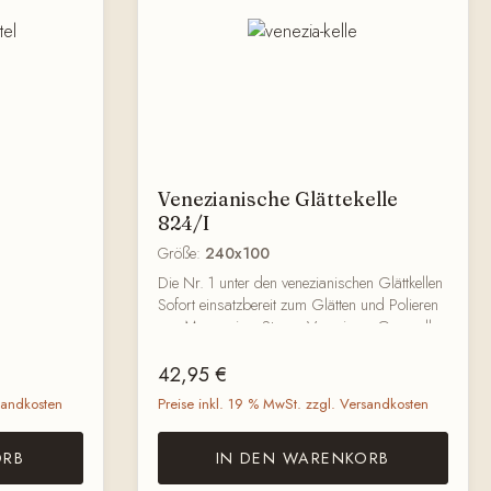
Venezianische Glättekelle
824/I
Größe:
240x100
Die Nr. 1 unter den venezianischen Glättkellen
Sofort einsatzbereit zum Glätten und Polieren
en von
von Marmorino, Stucco Veneziano, Grassello
ch oder
di Calce und ähnlichen Edelputzen. Hergestellt
Regulärer Preis:
chen
aus einer speziellen INOX-Legierung, um
42,95 €
Metallabriebspuren effektiv zu minimieren.
sandkosten
Preise inkl. 19 % MwSt. zzgl. Versandkosten
Absolut rostfrei. Mit hochflexiblem Kellenblatt
e
Abgerundete Ecken gegen Kratzer und Riefen
ORB
IN DEN WARENKORB
 die Winkel
Oval geschliffenes, exzellent poliertes
r
Kantenprofil Inklusive praktischem