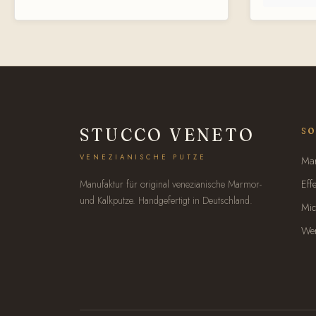
Strukturbildung Größe: 130 x 130 mm
Oberflächen 
Polieren/Vere
Spuren Trap
KantenHandgef
STUCCO VENETO
SO
VENEZIANISCHE PUTZE
Mar
Manufaktur für original venezianische Marmor-
Eff
und Kalkputze. Handgefertigt in Deutschland.
Mic
Wer